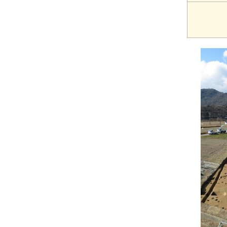
水道施設の改築・統廃合支
修景助成、専門家派遣、景観形
まちづくり専門家会議
アドバイス制度
援、広域連携の支援
成等活動助成
下水道事業管理年報
規程集・申請の手引き
漏水補修資材の一時提供