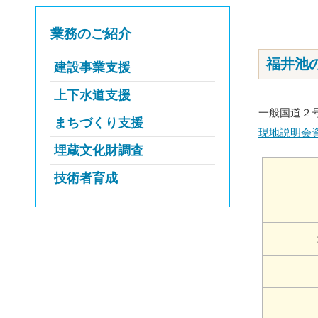
業務のご紹介
福井池
建設事業支援
上下水道支援
大規模・特殊工事等の設
計・積算・工事監理
一般国道２
まちづくり支援
流域下水道の維持管理
現地説明会
インフラ老朽化対策
流域下水汚泥処理施設の維
埋蔵文化財調査
都市計画及び土地区画整理
防災・減災対策、災害復旧
持管理
事業の調査、計画
技術者育成
埋蔵文化財調査
工事
栄養塩管理運転の実施
土地区画整理事業のしくみ
埋蔵文化財発掘調査情報
技術情報の管理・提供、新
公共下水道施設の建設等の
住民主体のまちづくりへの専
技術の導入促進
過去の埋蔵文化財発掘調査
支援
門家派遣（まちアップ支援事
情報
災害時支援活動、災害緊急
業）
下水道知識の普及啓発
現場支援技術者講習
兵庫県埋蔵文化財情報（ひ
住民主体のまちづくりへの専門
修景助成、専門家派遣、景観
下水道排水設備工事責任技
ょうごの遺跡）
各種研修、育成支援制度等
家派遣
形成等活動助成（景観形成支
術者資格試験・更新講習
援事業ほか）
お知らせ・催し物
技術顧問制度
まちづくり専門家バンク