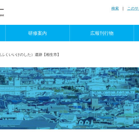
検索
|
このサ
研修案内
広報刊行物
（ふくいいけのした）遺跡【相生市】