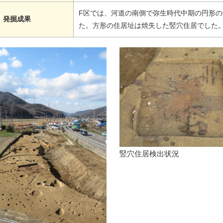
F区では、河道の南側で弥生時代中期の円形
発掘成果
た。方形の住居址は焼失した竪穴住居でした
竪穴住居検出状況