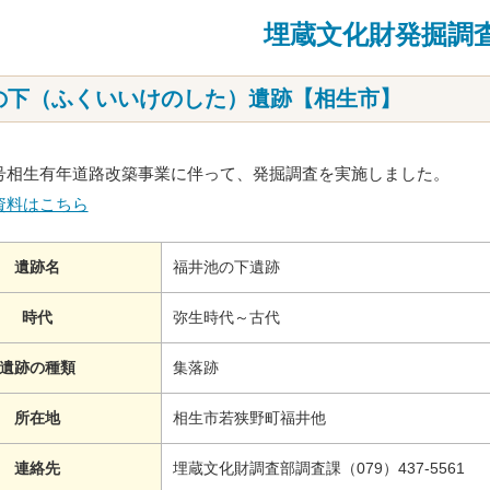
埋蔵文化財発掘調
の下（ふくいいけのした）遺跡【相生市】
号相生有年道路改築事業に伴って、発掘調査を実施しました。
資料はこちら
遺跡名
福井池の下遺跡
時代
弥生時代～古代
遺跡の種類
集落跡
所在地
相生市若狭野町福井他
連絡先
埋蔵文化財調査部調査課（079）437-5561