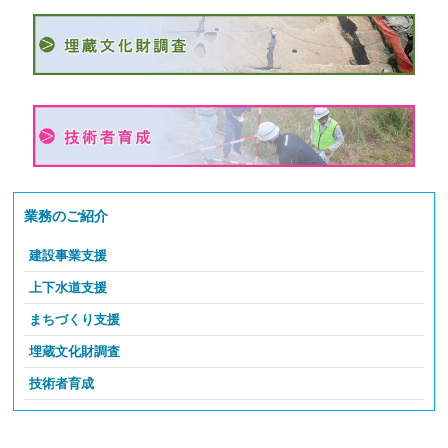
業務のご紹介
建設事業支援
大規模・特殊工事等の設計・積算・工事監理
上下水道支援
インフラ老朽化対策
流域下水道の維持管理
まちづくり支援
防災・減災対策、災害復旧工事
流域下水汚泥処理施設の維持管理
都市計画及び土地区画整理事業の調査、計画
埋蔵文化財調査
栄養塩管理運転の実施
土地区画整理事業のしくみ
埋蔵文化財調査
技術者育成
公共下水道施設の建設等の支援
住民主体のまちづくりへの専門家派遣（まちアップ支援事業）
埋蔵文化財発掘調査情報
技術情報の管理・提供、新技術の導入促進
下水道知識の普及啓発
修景助成、専門家派遣、景観形成等活動助成（景観形成支援事業ほか）
住民主体のまちづくりへの専門家派遣
過去の埋蔵文化財発掘調査情報
災害時支援活動、災害緊急現場支援技術者講習