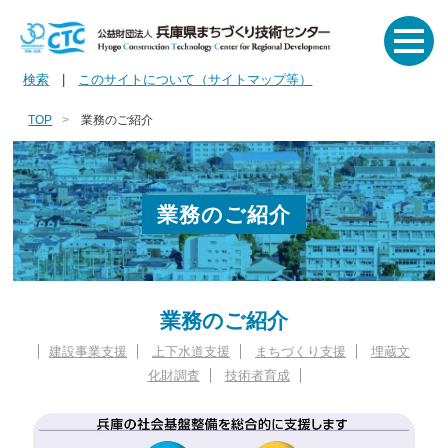
検索
|
このサイトについて（サイトマップ等）
TOP
業務のご紹介
業務のご紹介
業務のご紹介
建設事業支援
上下水道支援
まちづくり支援
埋蔵文
化財調査
技術者育成