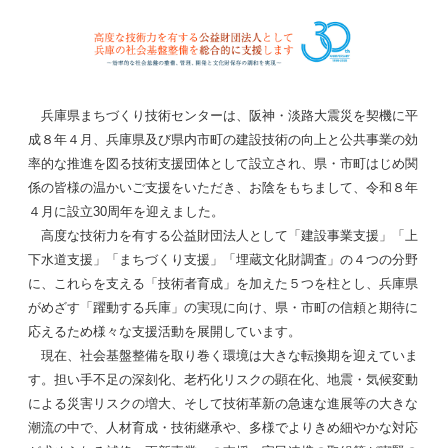
兵庫県まちづくり技術センターは、阪神・淡路大震災を契機に平
成８年４月、兵庫県及び県内市町の建設技術の向上と公共事業の効
率的な推進を図る技術支援団体として設立され、県・市町はじめ関
係の皆様の温かいご支援をいただき、お陰をもちまして、令和８年
４月に設立30周年を迎えました。
高度な技術力を有する公益財団法人として「建設事業支援」「上
下水道支援」「まちづくり支援」「埋蔵文化財調査」の４つの分野
に、これらを支える「技術者育成」を加えた５つを柱とし、兵庫県
がめざす「躍動する兵庫」の実現に向け、県・市町の信頼と期待に
応えるため様々な支援活動を展開しています。
現在、社会基盤整備を取り巻く環境は大きな転換期を迎えていま
す。担い手不足の深刻化、老朽化リスクの顕在化、地震・気候変動
による災害リスクの増大、そして技術革新の急速な進展等の大きな
潮流の中で、人材育成・技術継承や、多様でよりきめ細やかな対応