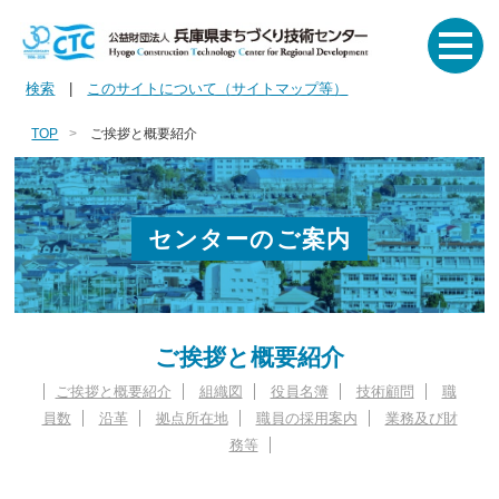
検索
|
このサイトについて（サイトマップ等）
TOP
ご挨拶と概要紹介
センターのご案内
ご挨拶と概要紹介
ご挨拶と概要紹介
組織図
役員名簿
技術顧問
職
員数
沿革
拠点所在地
職員の採用案内
業務及び財
務等