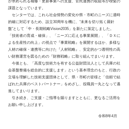
が求められる補修・更新事業への支援、官民連携の取組等が喫緊の
課題となっています。
センターでは、これら社会情勢の変化や県・市町のニーズに適時
的確に対応するため、設立30周年を機に、“未来を切り拓く羅針
盤”として「中・長期戦略Vision2035」を新たに策定しました。
「技術者の育成・確保」、「ニーズに応える事業展開」、「ＤＸに
よる生産性の向上」の視点で『事業戦略』を展開するほか、多様な
人材の確保・連携等に向けた『人材戦略』、安定的かつ透明性の高
い財務運営を図るための『財務戦略』に取り組んでまいります。
今後とも、「高度な技術力を有する公益財団法人として兵庫の社
会基盤整備を総合的に支援します」という基本理念のもと、行政の
立場を理解した技術支援団体として、県・市町の皆様と「信頼で結
ばれた兵庫のベストパートナー」をめざし、役職員一丸となって邁
進してまいります。
引き続き、ご支援・ご指導を賜りますとともに、更なるご活用を
お願い申し上げます。
令和8年4月