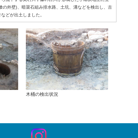
喰の外壁)、暗渠石組み排水路、土坑、溝などを検出し、古
片などが出土しました。
木桶の検出状況