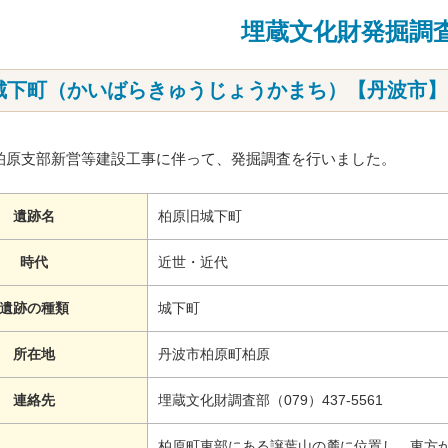
埋蔵文化財発掘調
城下町（かいばらきゅうじょうかまち）【丹波市】
柏原支部新営等建設工事に伴って、発掘調査を行いました。
遺跡名
柏原旧城下町
時代
近世・近代
遺跡の種類
城下町
所在地
丹波市柏原町柏原
連絡先
埋蔵文化財調査部（079）437-5561
柏原町東部にある譲葉山の麓に位置し、東方