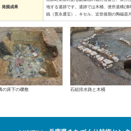
発掘成果
地する遺跡です。遺跡では木桶、便所遺構(漆
銭（寛永通宝）、キセル、近世後期の陶磁器
構の床下の礫敷
石組排水路と木桶