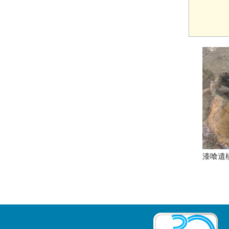
水道施設の改築・統廃合支
修景助成、専門家派遣、景観形
まちづくり専門家会議
アドバイス制度
援、広域連携の支援
成等活動助成
下水道事業管理年報
規程集・申請の手引き
漏水補修資材の一時提供
漆喰遺