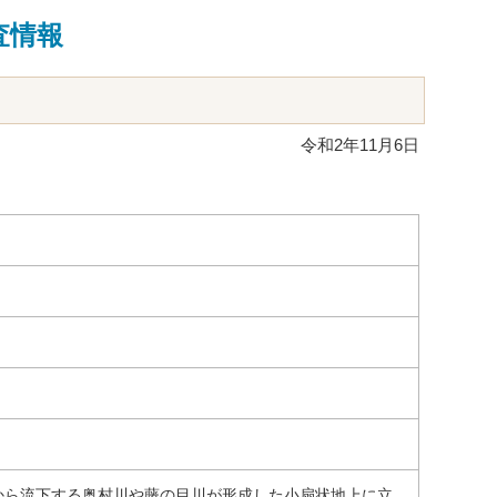
査情報
令和2年11月6日
から流下する奥村川や藤の目川が形成した小扇状地上に立