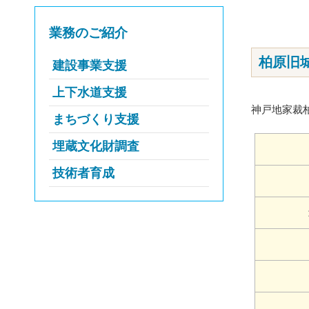
業務のご紹介
柏原旧
建設事業支援
上下水道支援
大規模・特殊工事等の設
計・積算・工事監理
神戸地家裁
まちづくり支援
流域下水道の維持管理
インフラ老朽化対策
流域下水汚泥処理施設の維
埋蔵文化財調査
都市計画及び土地区画整理
防災・減災対策、災害復旧
持管理
事業の調査、計画
技術者育成
埋蔵文化財調査
工事
栄養塩管理運転の実施
土地区画整理事業のしくみ
埋蔵文化財発掘調査情報
技術情報の管理・提供、新
公共下水道施設の建設等の
住民主体のまちづくりへの専
技術の導入促進
過去の埋蔵文化財発掘調査
支援
門家派遣（まちアップ支援事
情報
災害時支援活動、災害緊急
業）
下水道知識の普及啓発
現場支援技術者講習
兵庫県埋蔵文化財情報（ひ
住民主体のまちづくりへの専門
修景助成、専門家派遣、景観
下水道排水設備工事責任技
ょうごの遺跡）
各種研修、育成支援制度等
家派遣
形成等活動助成（景観形成支
術者資格試験・更新講習
援事業ほか）
お知らせ・催し物
技術顧問制度
まちづくり専門家バンク