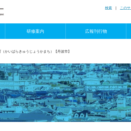
検索
|
このサ
研修案内
広報刊行物
町（かいばらきゅうじょうかまち）【丹波市】