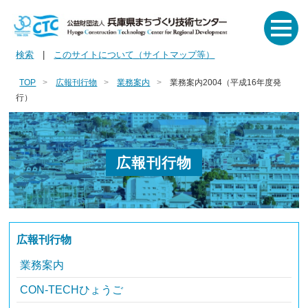
検索
|
このサイトについて（サイトマップ等）
TOP
広報刊行物
業務案内
業務案内2004（平成16年度発
行）
広報刊行物
広報刊行物
業務案内
CON-TECHひょうご